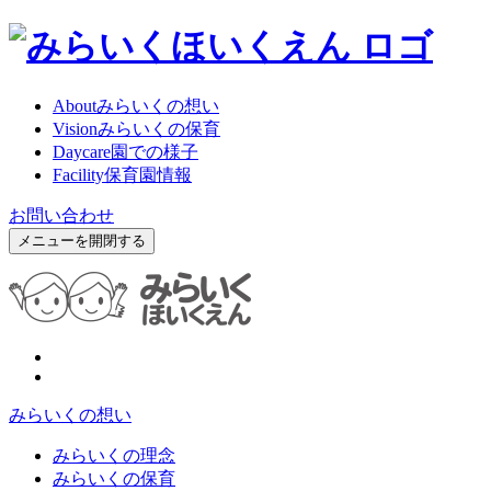
About
みらいくの想い
Vision
みらいくの保育
Daycare
園での様子
Facility
保育園情報
お問い合わせ
メニューを開閉する
みらいくの想い
みらいくの理念
みらいくの保育