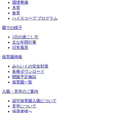
環境整備
木育
食育
ハイスコープ プログラム
園での様子
1日の過ごし方
主な年間行事
日常風景
保育園情報
みらいくの安全対策
各種ダウンロード
開園予定施設
保育園一覧
入園・見学のご案内
認可保育園入園について
見学について
保護者様へ