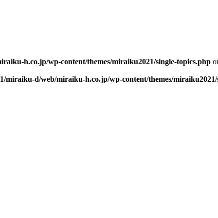
iraiku-h.co.jp/wp-content/themes/miraiku2021/single-topics.php
on
/1/miraiku-d/web/miraiku-h.co.jp/wp-content/themes/miraiku2021/s