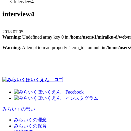
interview4
interview4
2018.07.05
Warning
: Undefined array key 0 in
/home/users/1/miraiku-d/web/m
Warning
: Attempt to read property "term_id" on null in
/home/users
みらいくの想い
みらいくの理念
みらいくの保育