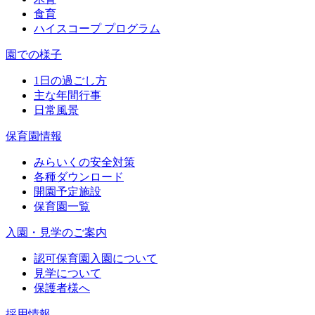
食育
ハイスコープ プログラム
園での様子
1日の過ごし方
主な年間行事
日常風景
保育園情報
みらいくの安全対策
各種ダウンロード
開園予定施設
保育園一覧
入園・見学のご案内
認可保育園入園について
見学について
保護者様へ
採用情報