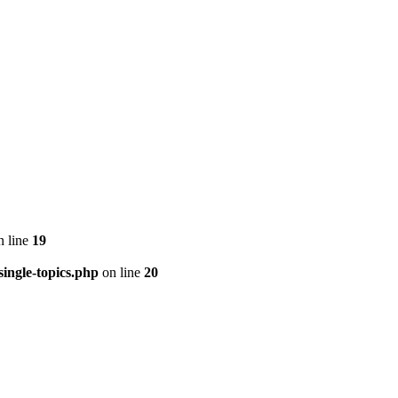
 line
19
ingle-topics.php
on line
20