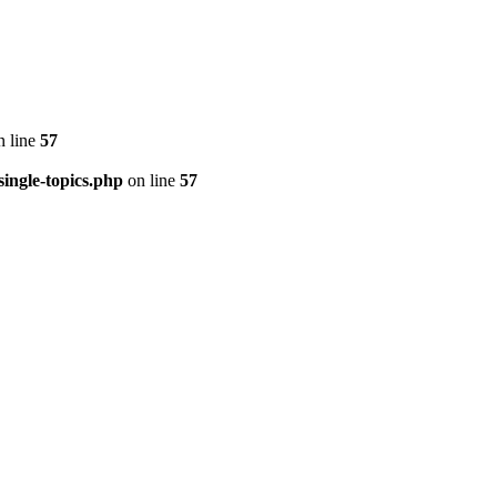
 line
57
ingle-topics.php
on line
57