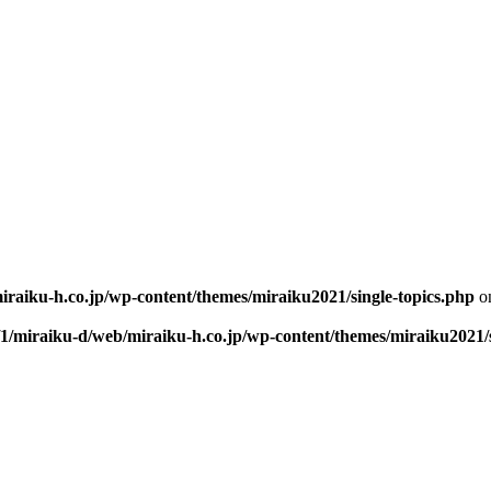
iraiku-h.co.jp/wp-content/themes/miraiku2021/single-topics.php
on
/1/miraiku-d/web/miraiku-h.co.jp/wp-content/themes/miraiku2021/s