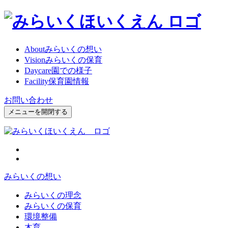
About
みらいくの想い
Vision
みらいくの保育
Daycare
園での様子
Facility
保育園情報
お問い合わせ
メニューを開閉する
みらいくの想い
みらいくの理念
みらいくの保育
環境整備
木育