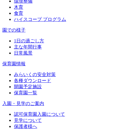
環境整備
木育
食育
ハイスコープ プログラム
園での様子
1日の過ごし方
主な年間行事
日常風景
保育園情報
みらいくの安全対策
各種ダウンロード
開園予定施設
保育園一覧
入園・見学のご案内
認可保育園入園について
見学について
保護者様へ