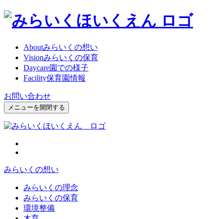
About
みらいくの想い
Vision
みらいくの保育
Daycare
園での様子
Facility
保育園情報
お問い合わせ
メニューを開閉する
みらいくの想い
みらいくの理念
みらいくの保育
環境整備
木育