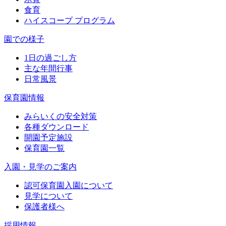
食育
ハイスコープ プログラム
園での様子
1日の過ごし方
主な年間行事
日常風景
保育園情報
みらいくの安全対策
各種ダウンロード
開園予定施設
保育園一覧
入園・見学のご案内
認可保育園入園について
見学について
保護者様へ
採用情報