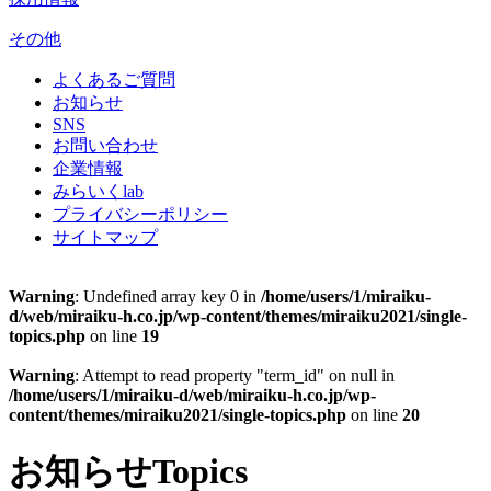
その他
よくあるご質問
お知らせ
SNS
お問い合わせ
企業情報
みらいくlab
プライバシーポリシー
サイトマップ
Warning
: Undefined array key 0 in
/home/users/1/miraiku-
d/web/miraiku-h.co.jp/wp-content/themes/miraiku2021/single-
topics.php
on line
19
Warning
: Attempt to read property "term_id" on null in
/home/users/1/miraiku-d/web/miraiku-h.co.jp/wp-
content/themes/miraiku2021/single-topics.php
on line
20
お知らせ
Topics