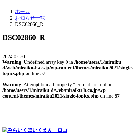
ホーム
お知らせ一覧
DSC02860_R
DSC02860_R
2024.02.20
Warning
: Undefined array key 0 in
/home/users/1/miraiku-
d/web/miraiku-h.co.jp/wp-content/themes/miraiku2021/single-
topics.php
on line
57
Warning
: Attempt to read property "term_id" on null in
/home/users/1/miraiku-d/web/miraiku-h.co.jp/wp-
content/themes/miraiku2021/single-topics.php
on line
57