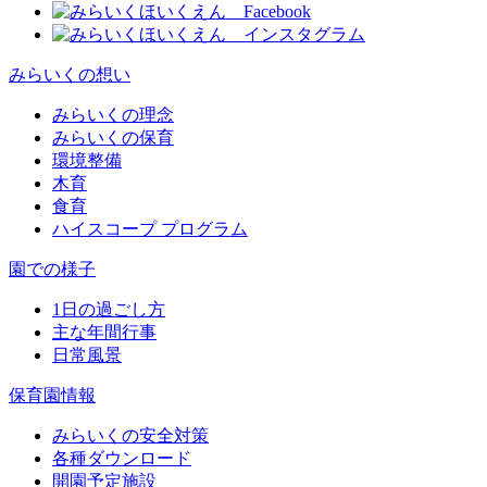
みらいくの想い
みらいくの理念
みらいくの保育
環境整備
木育
食育
ハイスコープ プログラム
園での様子
1日の過ごし方
主な年間行事
日常風景
保育園情報
みらいくの安全対策
各種ダウンロード
開園予定施設