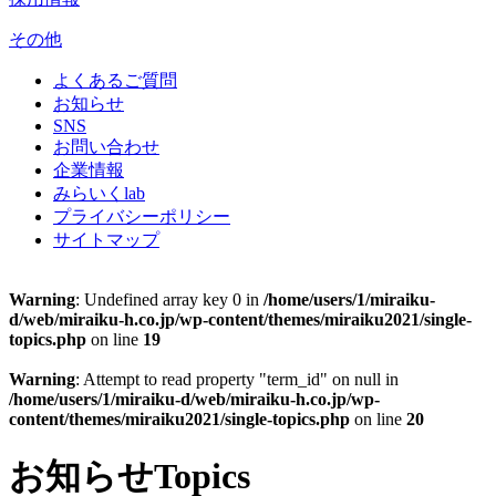
その他
よくあるご質問
お知らせ
SNS
お問い合わせ
企業情報
みらいくlab
プライバシーポリシー
サイトマップ
Warning
: Undefined array key 0 in
/home/users/1/miraiku-
d/web/miraiku-h.co.jp/wp-content/themes/miraiku2021/single-
topics.php
on line
19
Warning
: Attempt to read property "term_id" on null in
/home/users/1/miraiku-d/web/miraiku-h.co.jp/wp-
content/themes/miraiku2021/single-topics.php
on line
20
お知らせ
Topics