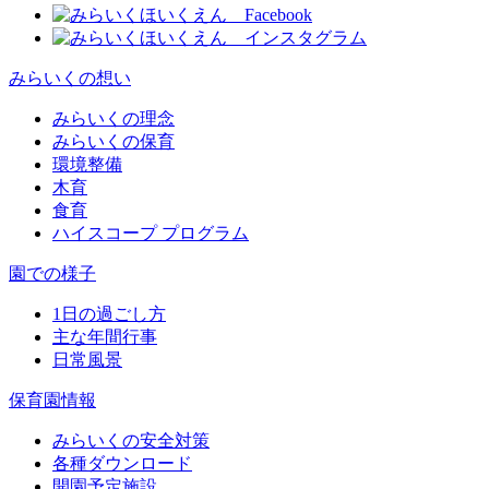
みらいくの想い
みらいくの理念
みらいくの保育
環境整備
木育
食育
ハイスコープ プログラム
園での様子
1日の過ごし方
主な年間行事
日常風景
保育園情報
みらいくの安全対策
各種ダウンロード
開園予定施設