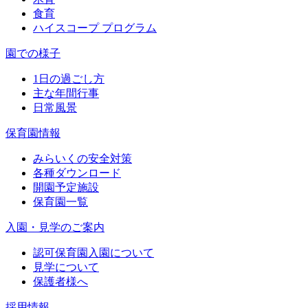
食育
ハイスコープ プログラム
園での様子
1日の過ごし方
主な年間行事
日常風景
保育園情報
みらいくの安全対策
各種ダウンロード
開園予定施設
保育園一覧
入園・見学のご案内
認可保育園入園について
見学について
保護者様へ
採用情報