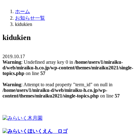
ホーム
お知らせ一覧
kidukien
kidukien
2019.10.17
Warning
: Undefined array key 0 in
/home/users/1/miraiku-
d/web/miraiku-h.co.jp/wp-content/themes/miraiku2021/single-
topics.php
on line
57
Warning
: Attempt to read property "term_id" on null in
/home/users/1/miraiku-d/web/miraiku-h.co.jp/wp-
content/themes/miraiku2021/single-topics.php
on line
57