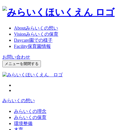
About
みらいくの想い
Vision
みらいくの保育
Daycare
園での様子
Facility
保育園情報
お問い合わせ
メニューを開閉する
みらいくの想い
みらいくの理念
みらいくの保育
環境整備
木育