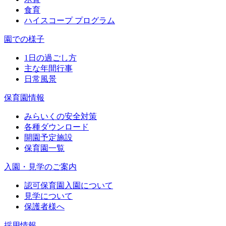
食育
ハイスコープ プログラム
園での様子
1日の過ごし方
主な年間行事
日常風景
保育園情報
みらいくの安全対策
各種ダウンロード
開園予定施設
保育園一覧
入園・見学のご案内
認可保育園入園について
見学について
保護者様へ
採用情報