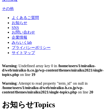
その他
よくあるご質問
お知らせ
SNS
お問い合わせ
企業情報
みらいくlab
プライバシーポリシー
サイトマップ
Warning
: Undefined array key 0 in
/home/users/1/miraiku-
d/web/miraiku-h.co.jp/wp-content/themes/miraiku2021/single-
topics.php
on line
19
Warning
: Attempt to read property "term_id" on null in
/home/users/1/miraiku-d/web/miraiku-h.co.jp/wp-
content/themes/miraiku2021/single-topics.php
on line
20
お知らせ
Topics