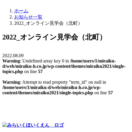
ホーム
お知らせ一覧
2022_オンライン見学会（北町）
2022_オンライン見学会（北町）
2022.08.09
Warning
: Undefined array key 0 in
/home/users/1/miraiku-
d/web/miraiku-h.co.jp/wp-content/themes/miraiku2021/single-
topics.php
on line
57
Warning
: Attempt to read property "term_id" on null in
/home/users/1/miraiku-d/web/miraiku-h.co.jp/wp-
content/themes/miraiku2021/single-topics.php
on line
57