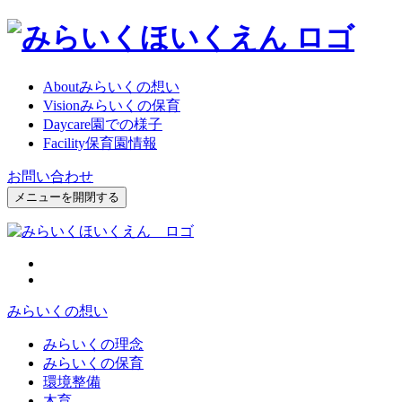
About
みらいくの想い
Vision
みらいくの保育
Daycare
園での様子
Facility
保育園情報
お問い合わせ
メニューを開閉する
みらいくの想い
みらいくの理念
みらいくの保育
環境整備
木育