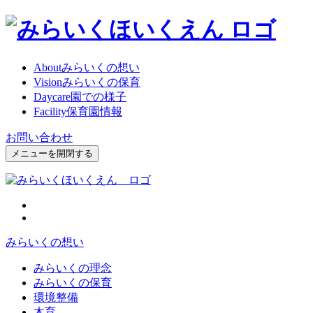
About
みらいくの想い
Vision
みらいくの保育
Daycare
園での様子
Facility
保育園情報
お問い合わせ
メニューを開閉する
みらいくの想い
みらいくの理念
みらいくの保育
環境整備
木育