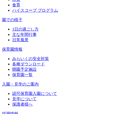
食育
ハイスコープ プログラム
園での様子
1日の過ごし方
主な年間行事
日常風景
保育園情報
みらいくの安全対策
各種ダウンロード
開園予定施設
保育園一覧
入園・見学のご案内
認可保育園入園について
見学について
保護者様へ
採用情報