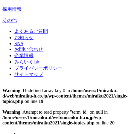
採用情報
その他
よくあるご質問
お知らせ
SNS
お問い合わせ
企業情報
みらいくlab
プライバシーポリシー
サイトマップ
Warning
: Undefined array key 0 in
/home/users/1/miraiku-
d/web/miraiku-h.co.jp/wp-content/themes/miraiku2021/single-
topics.php
on line
19
Warning
: Attempt to read property "term_id" on null in
/home/users/1/miraiku-d/web/miraiku-h.co.jp/wp-
content/themes/miraiku2021/single-topics.php
on line
20