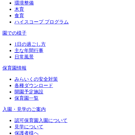
環境整備
木育
食育
ハイスコープ プログラム
園での様子
1日の過ごし方
主な年間行事
日常風景
保育園情報
みらいくの安全対策
各種ダウンロード
開園予定施設
保育園一覧
入園・見学のご案内
認可保育園入園について
見学について
保護者様へ