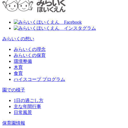
みらいくの想い
みらいくの理念
みらいくの保育
環境整備
木育
食育
ハイスコープ プログラム
園での様子
1日の過ごし方
主な年間行事
日常風景
保育園情報