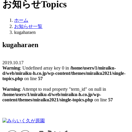
お知らせ
Topics
ホーム
お知らせ一覧
kugaharaen
kugaharaen
2019.10.17
Warning
: Undefined array key 0 in
/home/users/1/miraiku-
d/web/miraiku-h.co.jp/wp-content/themes/miraiku2021/single-
topics.php
on line
57
Warning
: Attempt to read property "term_id" on null in
/home/users/1/miraiku-d/web/miraiku-h.co.jp/wp-
content/themes/miraiku2021/single-topics.php
on line
57