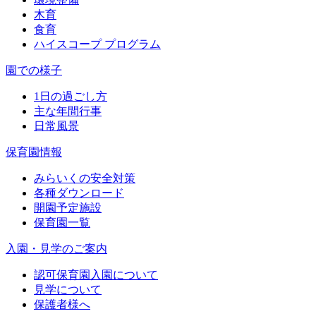
木育
食育
ハイスコープ プログラム
園での様子
1日の過ごし方
主な年間行事
日常風景
保育園情報
みらいくの安全対策
各種ダウンロード
開園予定施設
保育園一覧
入園・見学のご案内
認可保育園入園について
見学について
保護者様へ