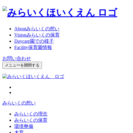
About
みらいくの想い
Vision
みらいくの保育
Daycare
園での様子
Facility
保育園情報
お問い合わせ
メニューを開閉する
みらいくの想い
みらいくの理念
みらいくの保育
環境整備
木育