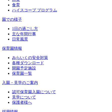
食育
ハイスコープ プログラム
園での様子
1日の過ごし方
主な年間行事
日常風景
保育園情報
みらいくの安全対策
各種ダウンロード
開園予定施設
保育園一覧
入園・見学のご案内
認可保育園入園について
見学について
保護者様へ
採用情報