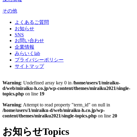
その他
よくあるご質問
お知らせ
SNS
お問い合わせ
企業情報
みらいくlab
プライバシーポリシー
サイトマップ
Warning
: Undefined array key 0 in
/home/users/1/miraiku-
d/web/miraiku-h.co.jp/wp-content/themes/miraiku2021/single-
topics.php
on line
19
Warning
: Attempt to read property "term_id" on null in
/home/users/1/miraiku-d/web/miraiku-h.co.jp/wp-
content/themes/miraiku2021/single-topics.php
on line
20
お知らせ
Topics