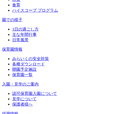
食育
ハイスコープ プログラム
園での様子
1日の過ごし方
主な年間行事
日常風景
保育園情報
みらいくの安全対策
各種ダウンロード
開園予定施設
保育園一覧
入園・見学のご案内
認可保育園入園について
見学について
保護者様へ
採用情報