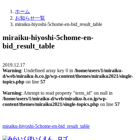
ホーム
お知らせ一覧
miraiku-hiyoshi-5chome-en-bid_result_table
miraiku-hiyoshi-5chome-en-
bid_result_table
2019.12.17
Warning
: Undefined array key 0 in
/home/users/1/miraiku-
d/web/miraiku-h.co.jp/wp-content/themes/miraiku2021/single-
topics.php
on line
57
Warning
: Attempt to read property "term_id" on null in
/home/users/1/miraiku-d/web/miraiku-h.co.jp/wp-
content/themes/miraiku2021/single-topics.php
on line
57
miraiku-hiyoshi-5chome-en-bid_result_table