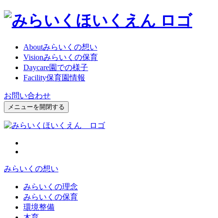
About
みらいくの想い
Vision
みらいくの保育
Daycare
園での様子
Facility
保育園情報
お問い合わせ
メニューを開閉する
みらいくの想い
みらいくの理念
みらいくの保育
環境整備
木育