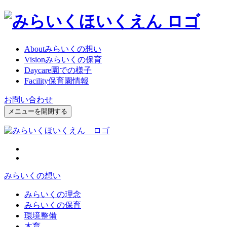
About
みらいくの想い
Vision
みらいくの保育
Daycare
園での様子
Facility
保育園情報
お問い合わせ
メニューを開閉する
みらいくの想い
みらいくの理念
みらいくの保育
環境整備
木育