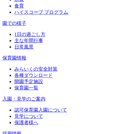
食育
ハイスコープ プログラム
園での様子
1日の過ごし方
主な年間行事
日常風景
保育園情報
みらいくの安全対策
各種ダウンロード
開園予定施設
保育園一覧
入園・見学のご案内
認可保育園入園について
見学について
保護者様へ
採用情報