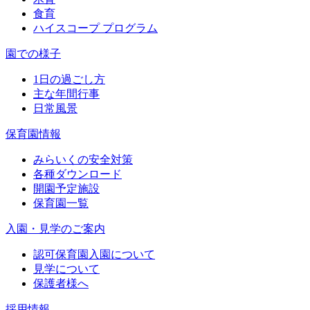
食育
ハイスコープ プログラム
園での様子
1日の過ごし方
主な年間行事
日常風景
保育園情報
みらいくの安全対策
各種ダウンロード
開園予定施設
保育園一覧
入園・見学のご案内
認可保育園入園について
見学について
保護者様へ
採用情報