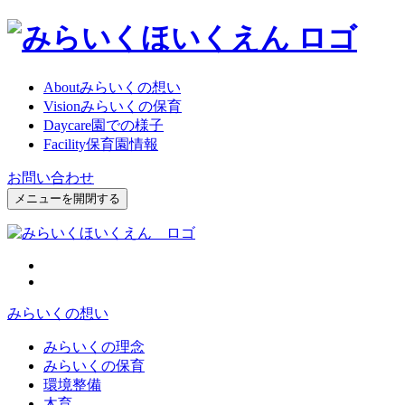
About
みらいくの想い
Vision
みらいくの保育
Daycare
園での様子
Facility
保育園情報
お問い合わせ
メニューを開閉する
みらいくの想い
みらいくの理念
みらいくの保育
環境整備
木育