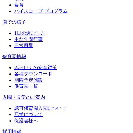
食育
ハイスコープ プログラム
園での様子
1日の過ごし方
主な年間行事
日常風景
保育園情報
みらいくの安全対策
各種ダウンロード
開園予定施設
保育園一覧
入園・見学のご案内
認可保育園入園について
見学について
保護者様へ
採用情報