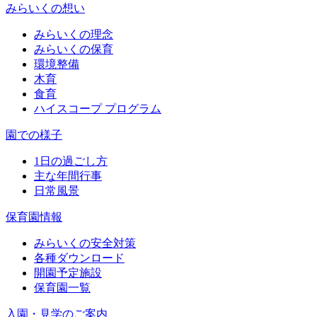
みらいくの想い
みらいくの理念
みらいくの保育
環境整備
木育
食育
ハイスコープ プログラム
園での様子
1日の過ごし方
主な年間行事
日常風景
保育園情報
みらいくの安全対策
各種ダウンロード
開園予定施設
保育園一覧
入園・見学のご案内