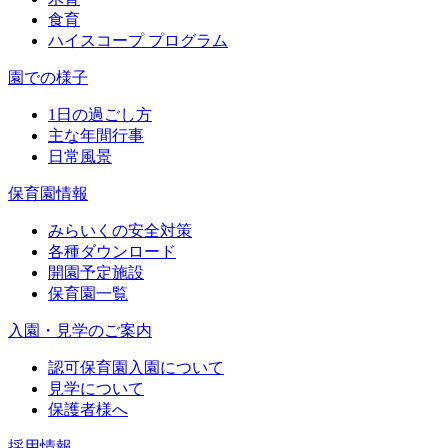
食育
ハイスコープ プログラム
園での様子
1日の過ごし方
主な年間行事
日常風景
保育園情報
みらいくの安全対策
各種ダウンロード
開園予定施設
保育園一覧
入園・見学のご案内
認可保育園入園について
見学について
保護者様へ
採用情報