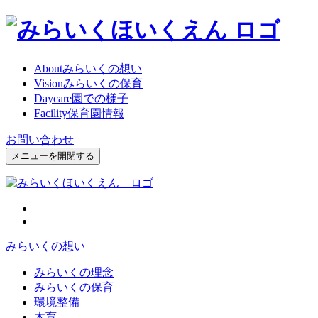
About
みらいくの想い
Vision
みらいくの保育
Daycare
園での様子
Facility
保育園情報
お問い合わせ
メニューを開閉する
みらいくの想い
みらいくの理念
みらいくの保育
環境整備
木育