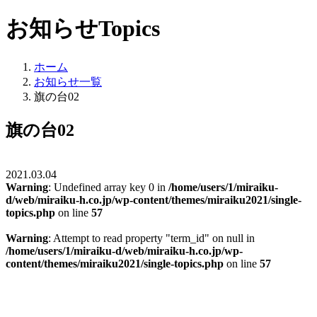
お知らせ
Topics
ホーム
お知らせ一覧
旗の台02
旗の台02
2021.03.04
Warning
: Undefined array key 0 in
/home/users/1/miraiku-
d/web/miraiku-h.co.jp/wp-content/themes/miraiku2021/single-
topics.php
on line
57
Warning
: Attempt to read property "term_id" on null in
/home/users/1/miraiku-d/web/miraiku-h.co.jp/wp-
content/themes/miraiku2021/single-topics.php
on line
57