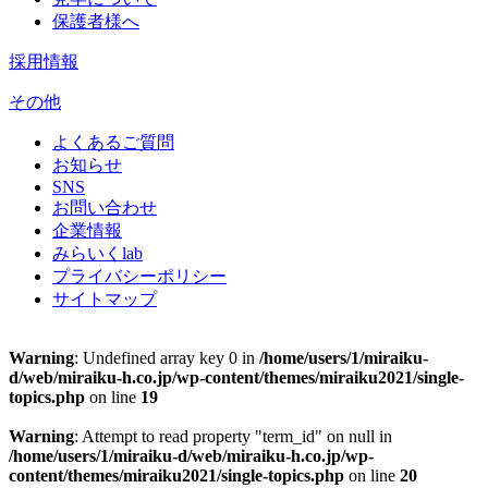
保護者様へ
採用情報
その他
よくあるご質問
お知らせ
SNS
お問い合わせ
企業情報
みらいくlab
プライバシーポリシー
サイトマップ
Warning
: Undefined array key 0 in
/home/users/1/miraiku-
d/web/miraiku-h.co.jp/wp-content/themes/miraiku2021/single-
topics.php
on line
19
Warning
: Attempt to read property "term_id" on null in
/home/users/1/miraiku-d/web/miraiku-h.co.jp/wp-
content/themes/miraiku2021/single-topics.php
on line
20