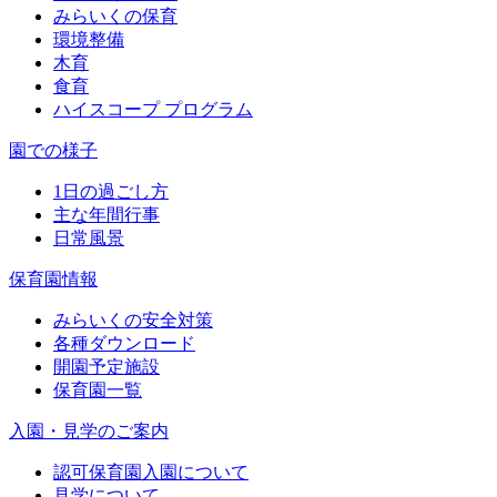
みらいくの保育
環境整備
木育
食育
ハイスコープ プログラム
園での様子
1日の過ごし方
主な年間行事
日常風景
保育園情報
みらいくの安全対策
各種ダウンロード
開園予定施設
保育園一覧
入園・見学のご案内
認可保育園入園について
見学について