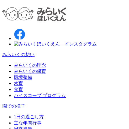
みらいくの想い
みらいくの理念
みらいくの保育
環境整備
木育
食育
ハイスコープ プログラム
園での様子
1日の過ごし方
主な年間行事
日常風景