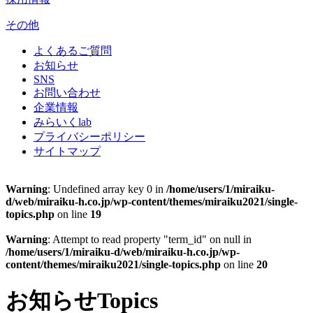
その他
よくあるご質問
お知らせ
SNS
お問い合わせ
企業情報
みらいくlab
プライバシーポリシー
サイトマップ
Warning
: Undefined array key 0 in
/home/users/1/miraiku-
d/web/miraiku-h.co.jp/wp-content/themes/miraiku2021/single-
topics.php
on line
19
Warning
: Attempt to read property "term_id" on null in
/home/users/1/miraiku-d/web/miraiku-h.co.jp/wp-
content/themes/miraiku2021/single-topics.php
on line
20
お知らせ
Topics