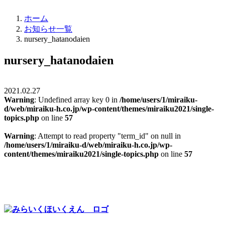
ホーム
お知らせ一覧
nursery_hatanodaien
nursery_hatanodaien
2021.02.27
Warning
: Undefined array key 0 in
/home/users/1/miraiku-
d/web/miraiku-h.co.jp/wp-content/themes/miraiku2021/single-
topics.php
on line
57
Warning
: Attempt to read property "term_id" on null in
/home/users/1/miraiku-d/web/miraiku-h.co.jp/wp-
content/themes/miraiku2021/single-topics.php
on line
57