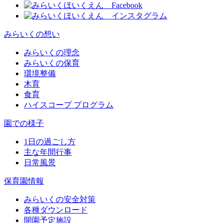
みらいくの想い
みらいくの理念
みらいくの保育
環境整備
木育
食育
ハイスコープ プログラム
園での様子
1日の過ごし方
主な年間行事
日常風景
保育園情報
みらいくの安全対策
各種ダウンロード
開園予定施設