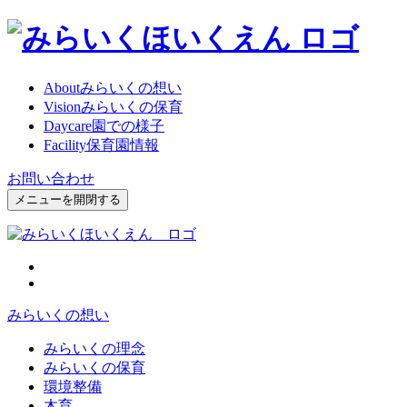
About
みらいくの想い
Vision
みらいくの保育
Daycare
園での様子
Facility
保育園情報
お問い合わせ
メニューを開閉する
みらいくの想い
みらいくの理念
みらいくの保育
環境整備
木育