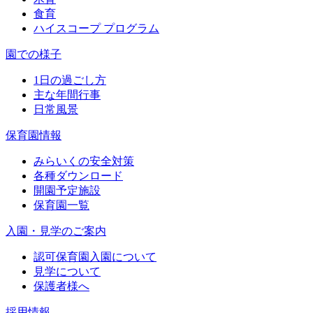
食育
ハイスコープ プログラム
園での様子
1日の過ごし方
主な年間行事
日常風景
保育園情報
みらいくの安全対策
各種ダウンロード
開園予定施設
保育園一覧
入園・見学のご案内
認可保育園入園について
見学について
保護者様へ
採用情報