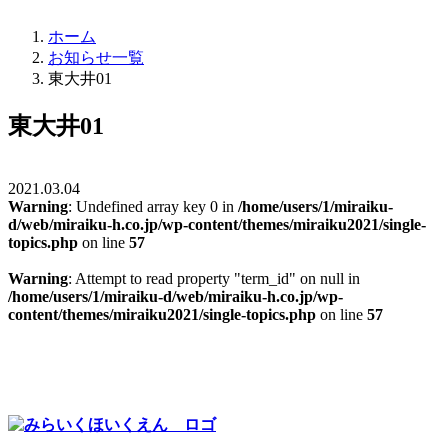
ホーム
お知らせ一覧
東大井01
東大井01
2021.03.04
Warning
: Undefined array key 0 in
/home/users/1/miraiku-
d/web/miraiku-h.co.jp/wp-content/themes/miraiku2021/single-
topics.php
on line
57
Warning
: Attempt to read property "term_id" on null in
/home/users/1/miraiku-d/web/miraiku-h.co.jp/wp-
content/themes/miraiku2021/single-topics.php
on line
57