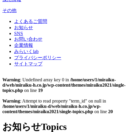
その他
よくあるご質問
お知らせ
SNS
お問い合わせ
企業情報
みらいくlab
プライバシーポリシー
サイトマップ
Warning
: Undefined array key 0 in
/home/users/1/miraiku-
d/web/miraiku-h.co.jp/wp-content/themes/miraiku2021/single-
topics.php
on line
19
Warning
: Attempt to read property "term_id" on null in
/home/users/1/miraiku-d/web/miraiku-h.co.jp/wp-
content/themes/miraiku2021/single-topics.php
on line
20
お知らせ
Topics