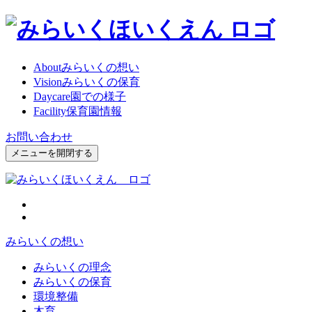
About
みらいくの想い
Vision
みらいくの保育
Daycare
園での様子
Facility
保育園情報
お問い合わせ
メニューを開閉する
みらいくの想い
みらいくの理念
みらいくの保育
環境整備
木育