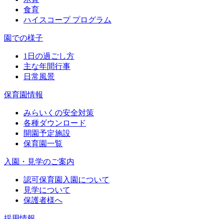
食育
ハイスコープ プログラム
園での様子
1日の過ごし方
主な年間行事
日常風景
保育園情報
みらいくの安全対策
各種ダウンロード
開園予定施設
保育園一覧
入園・見学のご案内
認可保育園入園について
見学について
保護者様へ
採用情報