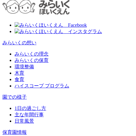
みらいくの想い
みらいくの理念
みらいくの保育
環境整備
木育
食育
ハイスコープ プログラム
園での様子
1日の過ごし方
主な年間行事
日常風景
保育園情報