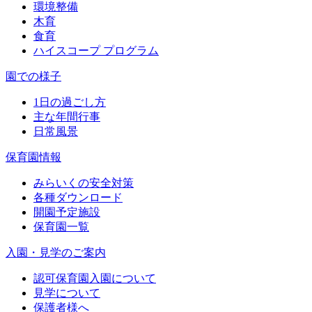
環境整備
木育
食育
ハイスコープ プログラム
園での様子
1日の過ごし方
主な年間行事
日常風景
保育園情報
みらいくの安全対策
各種ダウンロード
開園予定施設
保育園一覧
入園・見学のご案内
認可保育園入園について
見学について
保護者様へ