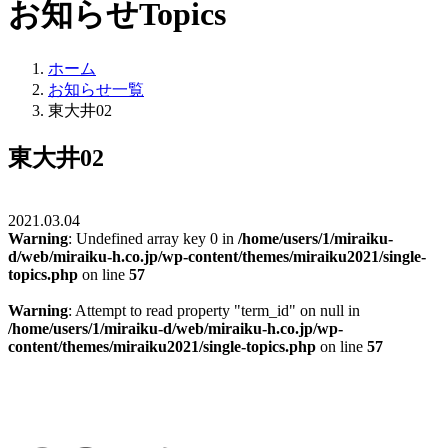
お知らせ
Topics
ホーム
お知らせ一覧
東大井02
東大井02
2021.03.04
Warning
: Undefined array key 0 in
/home/users/1/miraiku-
d/web/miraiku-h.co.jp/wp-content/themes/miraiku2021/single-
topics.php
on line
57
Warning
: Attempt to read property "term_id" on null in
/home/users/1/miraiku-d/web/miraiku-h.co.jp/wp-
content/themes/miraiku2021/single-topics.php
on line
57