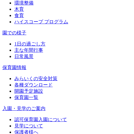
環境整備
木育
食育
ハイスコープ プログラム
園での様子
1日の過ごし方
主な年間行事
日常風景
保育園情報
みらいくの安全対策
各種ダウンロード
開園予定施設
保育園一覧
入園・見学のご案内
認可保育園入園について
見学について
保護者様へ