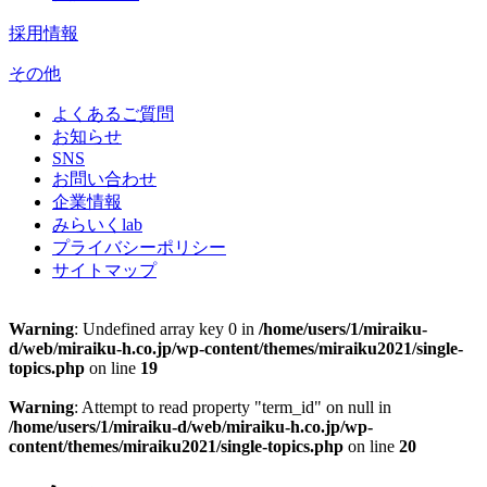
採用情報
その他
よくあるご質問
お知らせ
SNS
お問い合わせ
企業情報
みらいくlab
プライバシーポリシー
サイトマップ
Warning
: Undefined array key 0 in
/home/users/1/miraiku-
d/web/miraiku-h.co.jp/wp-content/themes/miraiku2021/single-
topics.php
on line
19
Warning
: Attempt to read property "term_id" on null in
/home/users/1/miraiku-d/web/miraiku-h.co.jp/wp-
content/themes/miraiku2021/single-topics.php
on line
20