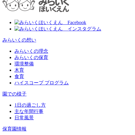
みらいくの想い
みらいくの理念
みらいくの保育
環境整備
木育
食育
ハイスコープ プログラム
園での様子
1日の過ごし方
主な年間行事
日常風景
保育園情報