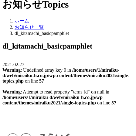
お知らせ
Topics
ホーム
お知らせ一覧
dl_kitamachi_basicpamphlet
dl_kitamachi_basicpamphlet
2021.02.27
Warning
: Undefined array key 0 in
/home/users/1/miraiku-
d/web/miraiku-h.co.jp/wp-content/themes/miraiku2021/single-
topics.php
on line
57
Warning
: Attempt to read property "term_id" on null in
/home/users/1/miraiku-d/web/miraiku-h.co.jp/wp-
content/themes/miraiku2021/single-topics.php
on line
57