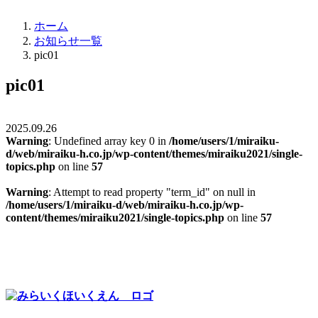
ホーム
お知らせ一覧
pic01
pic01
2025.09.26
Warning
: Undefined array key 0 in
/home/users/1/miraiku-
d/web/miraiku-h.co.jp/wp-content/themes/miraiku2021/single-
topics.php
on line
57
Warning
: Attempt to read property "term_id" on null in
/home/users/1/miraiku-d/web/miraiku-h.co.jp/wp-
content/themes/miraiku2021/single-topics.php
on line
57