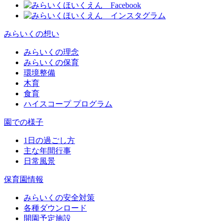
みらいくの想い
みらいくの理念
みらいくの保育
環境整備
木育
食育
ハイスコープ プログラム
園での様子
1日の過ごし方
主な年間行事
日常風景
保育園情報
みらいくの安全対策
各種ダウンロード
開園予定施設