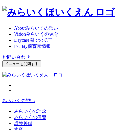
About
みらいくの想い
Vision
みらいくの保育
Daycare
園での様子
Facility
保育園情報
お問い合わせ
メニューを開閉する
みらいくの想い
みらいくの理念
みらいくの保育
環境整備
木育