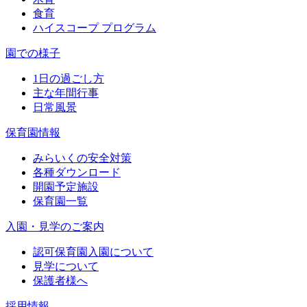
食育
ハイスコープ プログラム
園での様子
1日の過ごし方
主な年間行事
日常風景
保育園情報
みらいくの安全対策
各種ダウンロード
開園予定施設
保育園一覧
入園・見学のご案内
認可保育園入園について
見学について
保護者様へ
採用情報