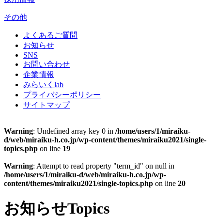
その他
よくあるご質問
お知らせ
SNS
お問い合わせ
企業情報
みらいくlab
プライバシーポリシー
サイトマップ
Warning
: Undefined array key 0 in
/home/users/1/miraiku-
d/web/miraiku-h.co.jp/wp-content/themes/miraiku2021/single-
topics.php
on line
19
Warning
: Attempt to read property "term_id" on null in
/home/users/1/miraiku-d/web/miraiku-h.co.jp/wp-
content/themes/miraiku2021/single-topics.php
on line
20
お知らせ
Topics