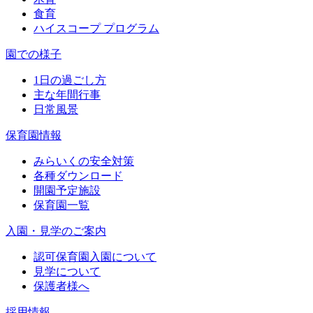
食育
ハイスコープ プログラム
園での様子
1日の過ごし方
主な年間行事
日常風景
保育園情報
みらいくの安全対策
各種ダウンロード
開園予定施設
保育園一覧
入園・見学のご案内
認可保育園入園について
見学について
保護者様へ
採用情報