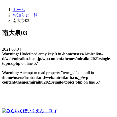
ホーム
お知らせ一覧
南大泉03
南大泉03
2021.03.04
Warning
: Undefined array key 0 in
/home/users/1/miraiku-
d/web/miraiku-h.co.jp/wp-content/themes/miraiku2021/single-
topics.php
on line
57
Warning
: Attempt to read property "term_id" on null in
/home/users/1/miraiku-d/web/miraiku-h.co.jp/wp-
content/themes/miraiku2021/single-topics.php
on line
57