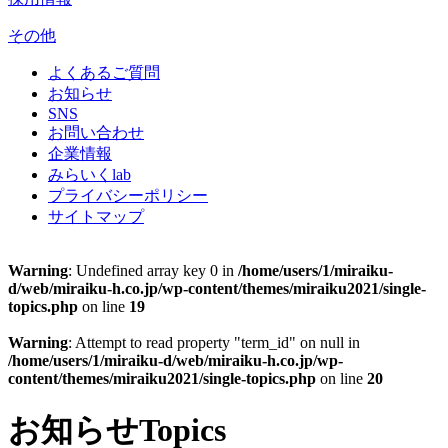
その他
よくあるご質問
お知らせ
SNS
お問い合わせ
企業情報
みらいくlab
プライバシーポリシー
サイトマップ
Warning
: Undefined array key 0 in
/home/users/1/miraiku-
d/web/miraiku-h.co.jp/wp-content/themes/miraiku2021/single-
topics.php
on line
19
Warning
: Attempt to read property "term_id" on null in
/home/users/1/miraiku-d/web/miraiku-h.co.jp/wp-
content/themes/miraiku2021/single-topics.php
on line
20
お知らせ
Topics