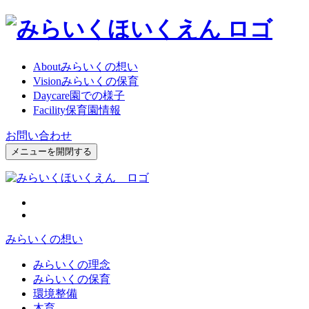
About
みらいくの想い
Vision
みらいくの保育
Daycare
園での様子
Facility
保育園情報
お問い合わせ
メニューを開閉する
みらいくの想い
みらいくの理念
みらいくの保育
環境整備
木育