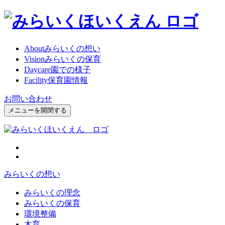
About
みらいくの想い
Vision
みらいくの保育
Daycare
園での様子
Facility
保育園情報
お問い合わせ
メニューを開閉する
みらいくの想い
みらいくの理念
みらいくの保育
環境整備
木育