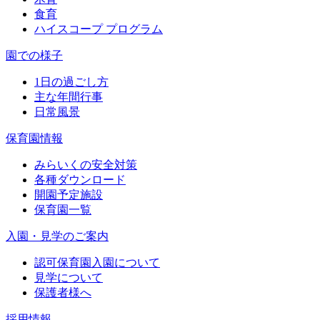
食育
ハイスコープ プログラム
園での様子
1日の過ごし方
主な年間行事
日常風景
保育園情報
みらいくの安全対策
各種ダウンロード
開園予定施設
保育園一覧
入園・見学のご案内
認可保育園入園について
見学について
保護者様へ
採用情報