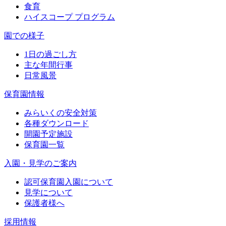
食育
ハイスコープ プログラム
園での様子
1日の過ごし方
主な年間行事
日常風景
保育園情報
みらいくの安全対策
各種ダウンロード
開園予定施設
保育園一覧
入園・見学のご案内
認可保育園入園について
見学について
保護者様へ
採用情報