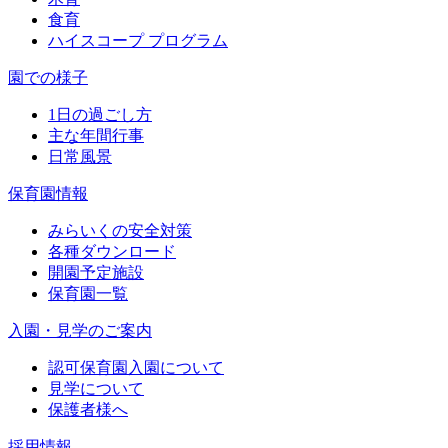
食育
ハイスコープ プログラム
園での様子
1日の過ごし方
主な年間行事
日常風景
保育園情報
みらいくの安全対策
各種ダウンロード
開園予定施設
保育園一覧
入園・見学のご案内
認可保育園入園について
見学について
保護者様へ
採用情報