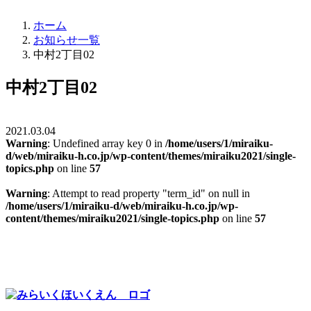
ホーム
お知らせ一覧
中村2丁目02
中村2丁目02
2021.03.04
Warning
: Undefined array key 0 in
/home/users/1/miraiku-
d/web/miraiku-h.co.jp/wp-content/themes/miraiku2021/single-
topics.php
on line
57
Warning
: Attempt to read property "term_id" on null in
/home/users/1/miraiku-d/web/miraiku-h.co.jp/wp-
content/themes/miraiku2021/single-topics.php
on line
57