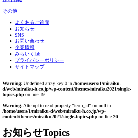
その他
よくあるご質問
お知らせ
SNS
お問い合わせ
企業情報
みらいくlab
プライバシーポリシー
サイトマップ
Warning
: Undefined array key 0 in
/home/users/1/miraiku-
d/web/miraiku-h.co.jp/wp-content/themes/miraiku2021/single-
topics.php
on line
19
Warning
: Attempt to read property "term_id" on null in
/home/users/1/miraiku-d/web/miraiku-h.co.jp/wp-
content/themes/miraiku2021/single-topics.php
on line
20
お知らせ
Topics