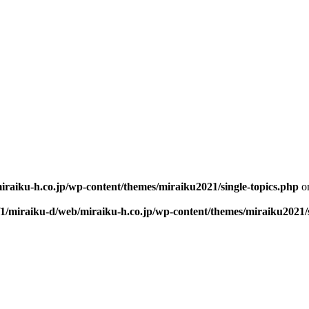
iraiku-h.co.jp/wp-content/themes/miraiku2021/single-topics.php
on
/1/miraiku-d/web/miraiku-h.co.jp/wp-content/themes/miraiku2021/s