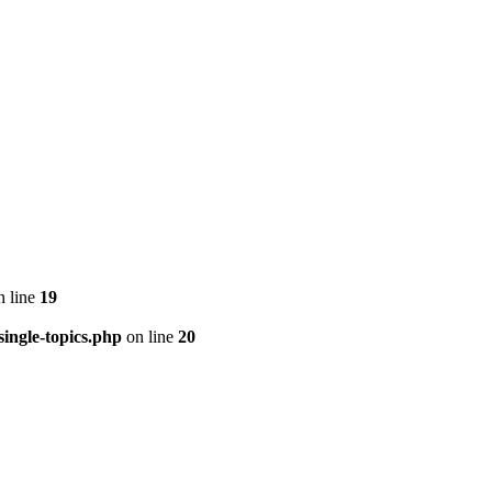
 line
19
ingle-topics.php
on line
20