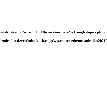
iraiku-h.co.jp/wp-content/themes/miraiku2021/single-topics.php
on
/1/miraiku-d/web/miraiku-h.co.jp/wp-content/themes/miraiku2021/s