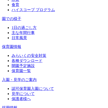
食育
ハイスコープ プログラム
園での様子
1日の過ごし方
主な年間行事
日常風景
保育園情報
みらいくの安全対策
各種ダウンロード
開園予定施設
保育園一覧
入園・見学のご案内
認可保育園入園について
見学について
保護者様へ
採用情報