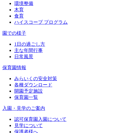
環境整備
木育
食育
ハイスコープ プログラム
園での様子
1日の過ごし方
主な年間行事
日常風景
保育園情報
みらいくの安全対策
各種ダウンロード
開園予定施設
保育園一覧
入園・見学のご案内
認可保育園入園について
見学について
保護者様へ