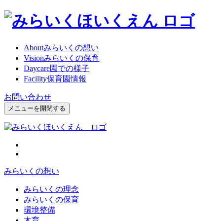
About
みらいくの想い
Vision
みらいくの保育
Daycare
園での様子
Facility
保育園情報
お問い合わせ
メニューを開閉する
みらいくの想い
みらいくの理念
みらいくの保育
環境整備
木育