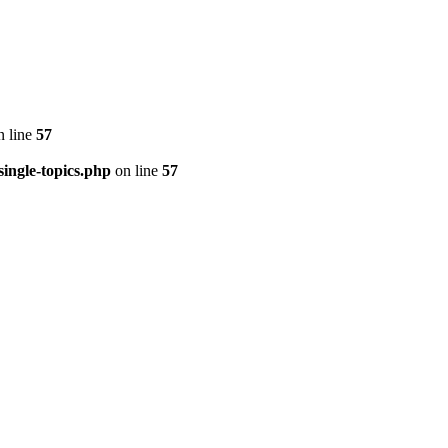
 line
57
ingle-topics.php
on line
57