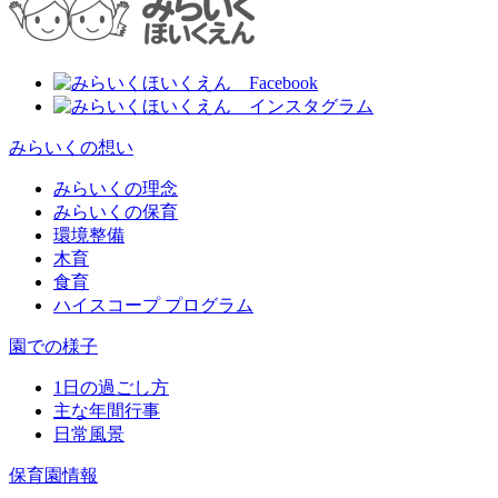
みらいくの想い
みらいくの理念
みらいくの保育
環境整備
木育
食育
ハイスコープ プログラム
園での様子
1日の過ごし方
主な年間行事
日常風景
保育園情報