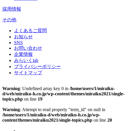
採用情報
その他
よくあるご質問
お知らせ
SNS
お問い合わせ
企業情報
みらいくlab
プライバシーポリシー
サイトマップ
Warning
: Undefined array key 0 in
/home/users/1/miraiku-
d/web/miraiku-h.co.jp/wp-content/themes/miraiku2021/single-
topics.php
on line
19
Warning
: Attempt to read property "term_id" on null in
/home/users/1/miraiku-d/web/miraiku-h.co.jp/wp-
content/themes/miraiku2021/single-topics.php
on line
20