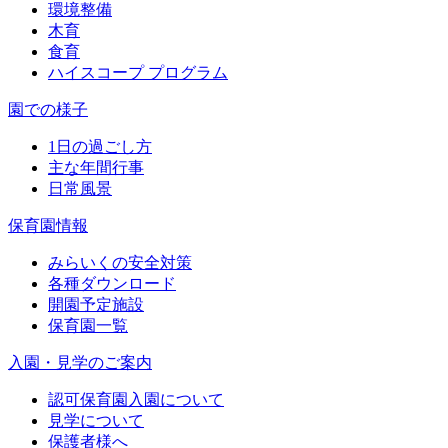
環境整備
木育
食育
ハイスコープ プログラム
園での様子
1日の過ごし方
主な年間行事
日常風景
保育園情報
みらいくの安全対策
各種ダウンロード
開園予定施設
保育園一覧
入園・見学のご案内
認可保育園入園について
見学について
保護者様へ