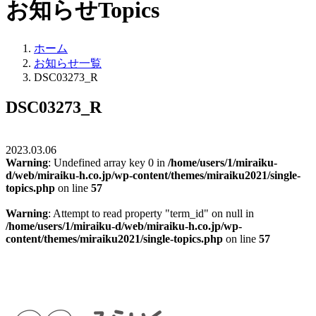
お知らせ
Topics
ホーム
お知らせ一覧
DSC03273_R
DSC03273_R
2023.03.06
Warning
: Undefined array key 0 in
/home/users/1/miraiku-
d/web/miraiku-h.co.jp/wp-content/themes/miraiku2021/single-
topics.php
on line
57
Warning
: Attempt to read property "term_id" on null in
/home/users/1/miraiku-d/web/miraiku-h.co.jp/wp-
content/themes/miraiku2021/single-topics.php
on line
57