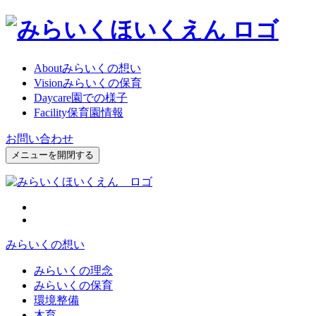
About
みらいくの想い
Vision
みらいくの保育
Daycare
園での様子
Facility
保育園情報
お問い合わせ
メニューを開閉する
みらいくの想い
みらいくの理念
みらいくの保育
環境整備
木育