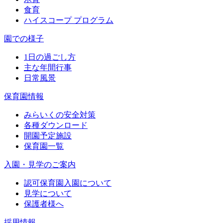
食育
ハイスコープ プログラム
園での様子
1日の過ごし方
主な年間行事
日常風景
保育園情報
みらいくの安全対策
各種ダウンロード
開園予定施設
保育園一覧
入園・見学のご案内
認可保育園入園について
見学について
保護者様へ
採用情報