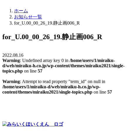
ホーム
お知らせ一覧
for_U.00_00_26_19.静止画006_R
for_U.00_00_26_19.静止画006_R
2022.08.16
Warning
: Undefined array key 0 in
/home/users/1/miraiku-
d/web/miraiku-h.co.jp/wp-content/themes/miraiku2021/single-
topics.php
on line
57
Warning
: Attempt to read property "term_id" on null in
/home/users/1/miraiku-d/web/miraiku-h.co.jp/wp-
content/themes/miraiku2021/single-topics.php
on line
57