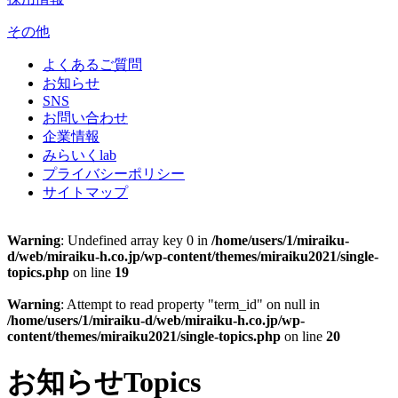
その他
よくあるご質問
お知らせ
SNS
お問い合わせ
企業情報
みらいくlab
プライバシーポリシー
サイトマップ
Warning
: Undefined array key 0 in
/home/users/1/miraiku-
d/web/miraiku-h.co.jp/wp-content/themes/miraiku2021/single-
topics.php
on line
19
Warning
: Attempt to read property "term_id" on null in
/home/users/1/miraiku-d/web/miraiku-h.co.jp/wp-
content/themes/miraiku2021/single-topics.php
on line
20
お知らせ
Topics