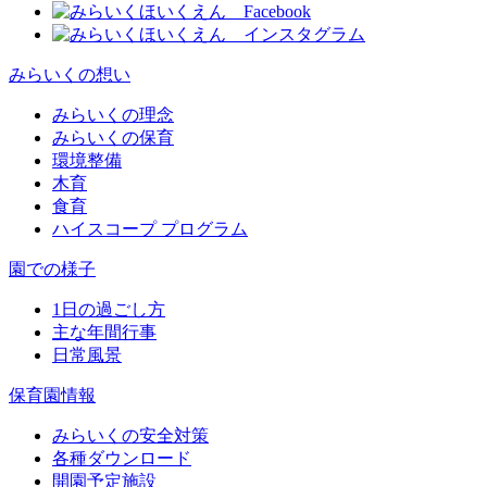
みらいくの想い
みらいくの理念
みらいくの保育
環境整備
木育
食育
ハイスコープ プログラム
園での様子
1日の過ごし方
主な年間行事
日常風景
保育園情報
みらいくの安全対策
各種ダウンロード
開園予定施設