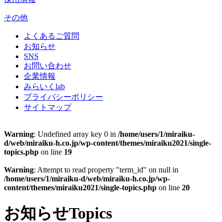
その他
よくあるご質問
お知らせ
SNS
お問い合わせ
企業情報
みらいくlab
プライバシーポリシー
サイトマップ
Warning
: Undefined array key 0 in
/home/users/1/miraiku-
d/web/miraiku-h.co.jp/wp-content/themes/miraiku2021/single-
topics.php
on line
19
Warning
: Attempt to read property "term_id" on null in
/home/users/1/miraiku-d/web/miraiku-h.co.jp/wp-
content/themes/miraiku2021/single-topics.php
on line
20
お知らせ
Topics