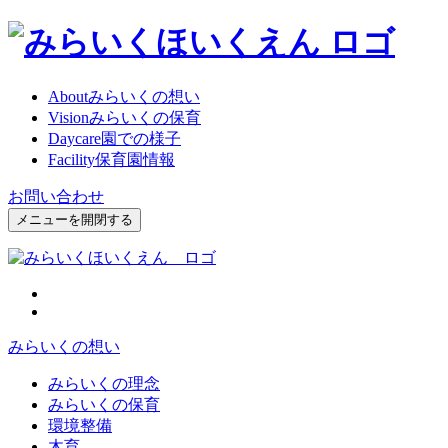
About
みらいくの想い
Vision
みらいくの保育
Daycare
園での様子
Facility
保育園情報
お問い合わせ
メニューを開閉する
みらいくの想い
みらいくの理念
みらいくの保育
環境整備
木育