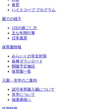
食育
ハイスコープ プログラム
園での様子
1日の過ごし方
主な年間行事
日常風景
保育園情報
みらいくの安全対策
各種ダウンロード
開園予定施設
保育園一覧
入園・見学のご案内
認可保育園入園について
見学について
保護者様へ
採用情報