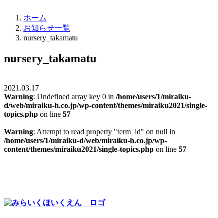
ホーム
お知らせ一覧
nursery_takamatu
nursery_takamatu
2021.03.17
Warning
: Undefined array key 0 in
/home/users/1/miraiku-
d/web/miraiku-h.co.jp/wp-content/themes/miraiku2021/single-
topics.php
on line
57
Warning
: Attempt to read property "term_id" on null in
/home/users/1/miraiku-d/web/miraiku-h.co.jp/wp-
content/themes/miraiku2021/single-topics.php
on line
57