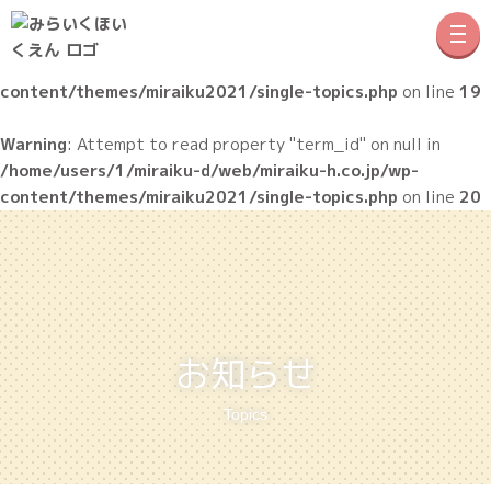
Warning
: Undefined array key 0 in
/home/users/1/miraiku-
メニ
d/web/miraiku-h.co.jp/wp-
content/themes/miraiku2021/single-topics.php
on line
19
Warning
: Attempt to read property "term_id" on null in
/home/users/1/miraiku-d/web/miraiku-h.co.jp/wp-
content/themes/miraiku2021/single-topics.php
on line
20
お知らせ
Topics