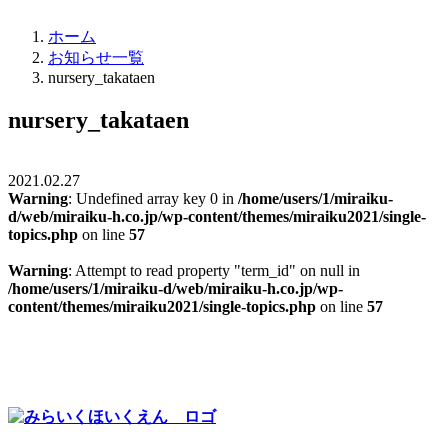
ホーム
お知らせ一覧
nursery_takataen
nursery_takataen
2021.02.27
Warning
: Undefined array key 0 in
/home/users/1/miraiku-
d/web/miraiku-h.co.jp/wp-content/themes/miraiku2021/single-
topics.php
on line
57
Warning
: Attempt to read property "term_id" on null in
/home/users/1/miraiku-d/web/miraiku-h.co.jp/wp-
content/themes/miraiku2021/single-topics.php
on line
57