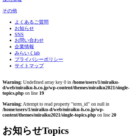
その他
よくあるご質問
お知らせ
SNS
お問い合わせ
企業情報
みらいくlab
プライバシーポリシー
サイトマップ
Warning
: Undefined array key 0 in
/home/users/1/miraiku-
d/web/miraiku-h.co.jp/wp-content/themes/miraiku2021/single-
topics.php
on line
19
Warning
: Attempt to read property "term_id" on null in
/home/users/1/miraiku-d/web/miraiku-h.co.jp/wp-
content/themes/miraiku2021/single-topics.php
on line
20
お知らせ
Topics