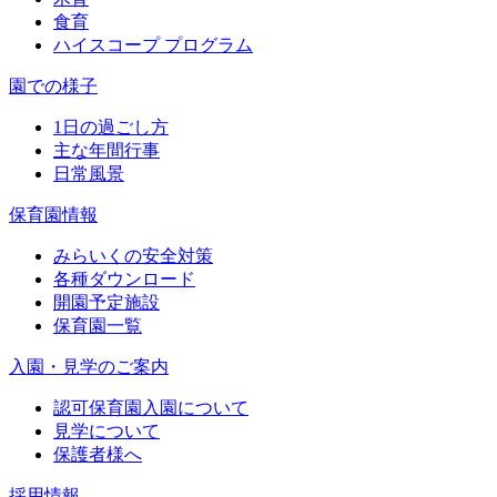
食育
ハイスコープ プログラム
園での様子
1日の過ごし方
主な年間行事
日常風景
保育園情報
みらいくの安全対策
各種ダウンロード
開園予定施設
保育園一覧
入園・見学のご案内
認可保育園入園について
見学について
保護者様へ
採用情報