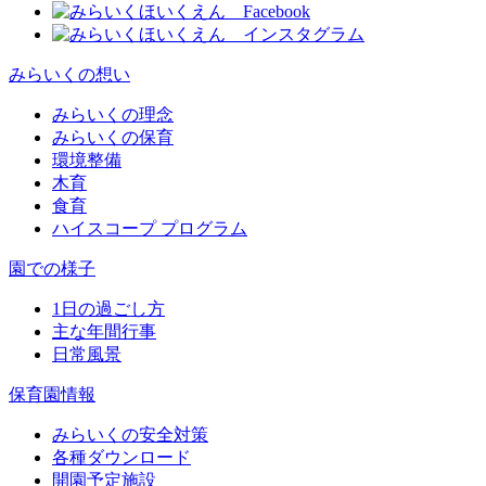
みらいくの想い
みらいくの理念
みらいくの保育
環境整備
木育
食育
ハイスコープ プログラム
園での様子
1日の過ごし方
主な年間行事
日常風景
保育園情報
みらいくの安全対策
各種ダウンロード
開園予定施設