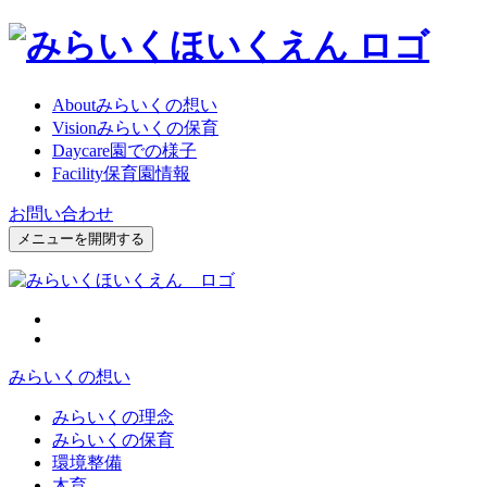
About
みらいくの想い
Vision
みらいくの保育
Daycare
園での様子
Facility
保育園情報
お問い合わせ
メニューを開閉する
みらいくの想い
みらいくの理念
みらいくの保育
環境整備
木育