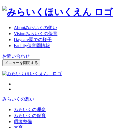
About
みらいくの想い
Vision
みらいくの保育
Daycare
園での様子
Facility
保育園情報
お問い合わせ
メニューを開閉する
みらいくの想い
みらいくの理念
みらいくの保育
環境整備
木育