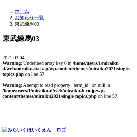
ホーム
お知らせ一覧
東武練馬03
東武練馬03
2021.03.04
Warning
: Undefined array key 0 in
/home/users/1/miraiku-
d/web/miraiku-h.co.jp/wp-content/themes/miraiku2021/single-
topics.php
on line
57
Warning
: Attempt to read property "term_id" on null in
/home/users/1/miraiku-d/web/miraiku-h.co.jp/wp-
content/themes/miraiku2021/single-topics.php
on line
57