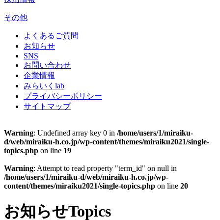
その他
よくあるご質問
お知らせ
SNS
お問い合わせ
企業情報
みらいくlab
プライバシーポリシー
サイトマップ
Warning
: Undefined array key 0 in
/home/users/1/miraiku-
d/web/miraiku-h.co.jp/wp-content/themes/miraiku2021/single-
topics.php
on line
19
Warning
: Attempt to read property "term_id" on null in
/home/users/1/miraiku-d/web/miraiku-h.co.jp/wp-
content/themes/miraiku2021/single-topics.php
on line
20
お知らせ
Topics