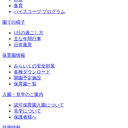
食育
ハイスコープ プログラム
園での様子
1日の過ごし方
主な年間行事
日常風景
保育園情報
みらいくの安全対策
各種ダウンロード
開園予定施設
保育園一覧
入園・見学のご案内
認可保育園入園について
見学について
保護者様へ
採用情報