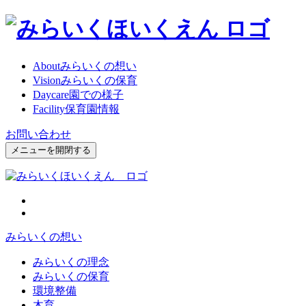
About
みらいくの想い
Vision
みらいくの保育
Daycare
園での様子
Facility
保育園情報
お問い合わせ
メニューを開閉する
みらいくの想い
みらいくの理念
みらいくの保育
環境整備
木育