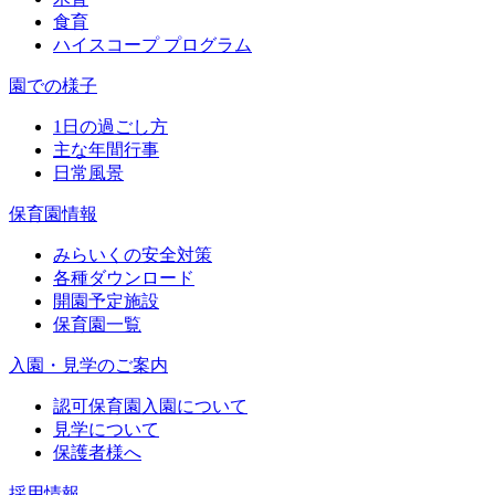
食育
ハイスコープ プログラム
園での様子
1日の過ごし方
主な年間行事
日常風景
保育園情報
みらいくの安全対策
各種ダウンロード
開園予定施設
保育園一覧
入園・見学のご案内
認可保育園入園について
見学について
保護者様へ
採用情報