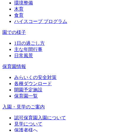
環境整備
木育
食育
ハイスコープ プログラム
園での様子
1日の過ごし方
主な年間行事
日常風景
保育園情報
みらいくの安全対策
各種ダウンロード
開園予定施設
保育園一覧
入園・見学のご案内
認可保育園入園について
見学について
保護者様へ