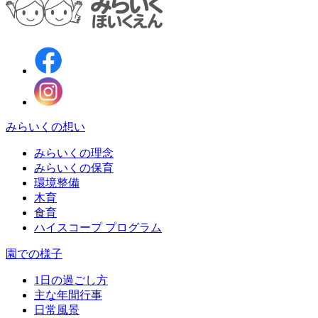
みらいくの想い
みらいくの理念
みらいくの保育
環境整備
木育
食育
ハイスコープ プログラム
園での様子
1日の過ごし方
主な年間行事
日常風景