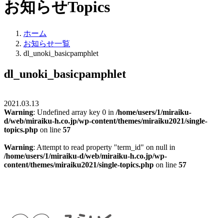
お知らせ
Topics
ホーム
お知らせ一覧
dl_unoki_basicpamphlet
dl_unoki_basicpamphlet
2021.03.13
Warning
: Undefined array key 0 in
/home/users/1/miraiku-
d/web/miraiku-h.co.jp/wp-content/themes/miraiku2021/single-
topics.php
on line
57
Warning
: Attempt to read property "term_id" on null in
/home/users/1/miraiku-d/web/miraiku-h.co.jp/wp-
content/themes/miraiku2021/single-topics.php
on line
57