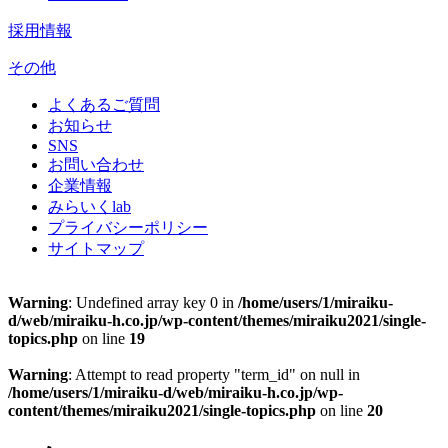
採用情報
その他
よくあるご質問
お知らせ
SNS
お問い合わせ
企業情報
みらいくlab
プライバシーポリシー
サイトマップ
Warning
: Undefined array key 0 in
/home/users/1/miraiku-
d/web/miraiku-h.co.jp/wp-content/themes/miraiku2021/single-
topics.php
on line
19
Warning
: Attempt to read property "term_id" on null in
/home/users/1/miraiku-d/web/miraiku-h.co.jp/wp-
content/themes/miraiku2021/single-topics.php
on line
20