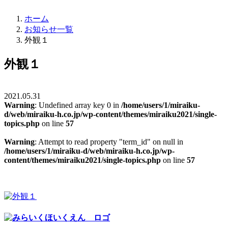
ホーム
お知らせ一覧
外観１
外観１
2021.05.31
Warning
: Undefined array key 0 in
/home/users/1/miraiku-
d/web/miraiku-h.co.jp/wp-content/themes/miraiku2021/single-
topics.php
on line
57
Warning
: Attempt to read property "term_id" on null in
/home/users/1/miraiku-d/web/miraiku-h.co.jp/wp-
content/themes/miraiku2021/single-topics.php
on line
57