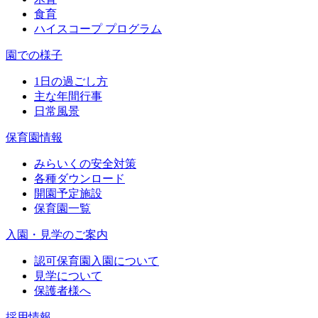
食育
ハイスコープ プログラム
園での様子
1日の過ごし方
主な年間行事
日常風景
保育園情報
みらいくの安全対策
各種ダウンロード
開園予定施設
保育園一覧
入園・見学のご案内
認可保育園入園について
見学について
保護者様へ
採用情報