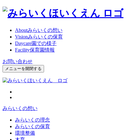
About
みらいくの想い
Vision
みらいくの保育
Daycare
園での様子
Facility
保育園情報
お問い合わせ
メニューを開閉する
みらいくの想い
みらいくの理念
みらいくの保育
環境整備
木育