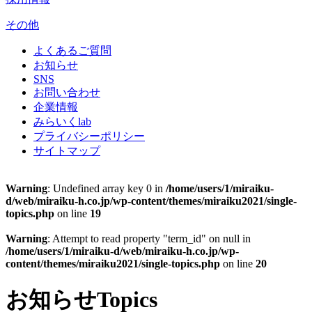
その他
よくあるご質問
お知らせ
SNS
お問い合わせ
企業情報
みらいくlab
プライバシーポリシー
サイトマップ
Warning
: Undefined array key 0 in
/home/users/1/miraiku-
d/web/miraiku-h.co.jp/wp-content/themes/miraiku2021/single-
topics.php
on line
19
Warning
: Attempt to read property "term_id" on null in
/home/users/1/miraiku-d/web/miraiku-h.co.jp/wp-
content/themes/miraiku2021/single-topics.php
on line
20
お知らせ
Topics