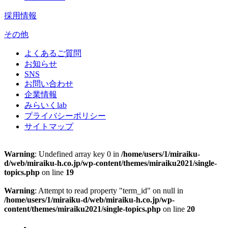
採用情報
その他
よくあるご質問
お知らせ
SNS
お問い合わせ
企業情報
みらいくlab
プライバシーポリシー
サイトマップ
Warning
: Undefined array key 0 in
/home/users/1/miraiku-
d/web/miraiku-h.co.jp/wp-content/themes/miraiku2021/single-
topics.php
on line
19
Warning
: Attempt to read property "term_id" on null in
/home/users/1/miraiku-d/web/miraiku-h.co.jp/wp-
content/themes/miraiku2021/single-topics.php
on line
20