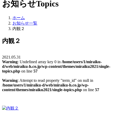
お知らせ
Topics
ホーム
お知らせ一覧
内観２
内観２
2021.05.31
Warning
: Undefined array key 0 in
/home/users/1/miraiku-
d/web/miraiku-h.co.jp/wp-content/themes/miraiku2021/single-
topics.php
on line
57
Warning
: Attempt to read property "term_id" on null in
/home/users/1/miraiku-d/web/miraiku-h.co.jp/wp-
content/themes/miraiku2021/single-topics.php
on line
57