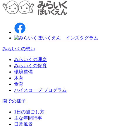
みらいくの想い
みらいくの理念
みらいくの保育
環境整備
木育
食育
ハイスコープ プログラム
園での様子
1日の過ごし方
主な年間行事
日常風景