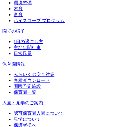
環境整備
木育
食育
ハイスコープ プログラム
園での様子
1日の過ごし方
主な年間行事
日常風景
保育園情報
みらいくの安全対策
各種ダウンロード
開園予定施設
保育園一覧
入園・見学のご案内
認可保育園入園について
見学について
保護者様へ