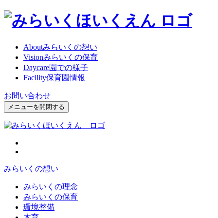
About
みらいくの想い
Vision
みらいくの保育
Daycare
園での様子
Facility
保育園情報
お問い合わせ
メニューを開閉する
みらいくの想い
みらいくの理念
みらいくの保育
環境整備
木育