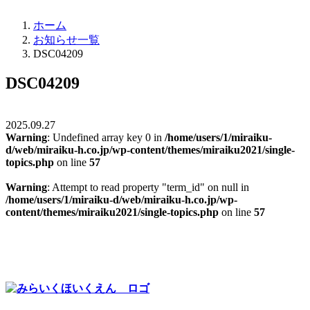
ホーム
お知らせ一覧
DSC04209
DSC04209
2025.09.27
Warning
: Undefined array key 0 in
/home/users/1/miraiku-
d/web/miraiku-h.co.jp/wp-content/themes/miraiku2021/single-
topics.php
on line
57
Warning
: Attempt to read property "term_id" on null in
/home/users/1/miraiku-d/web/miraiku-h.co.jp/wp-
content/themes/miraiku2021/single-topics.php
on line
57