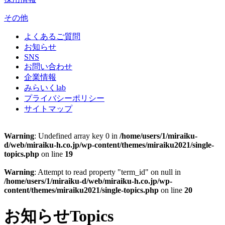
その他
よくあるご質問
お知らせ
SNS
お問い合わせ
企業情報
みらいくlab
プライバシーポリシー
サイトマップ
Warning
: Undefined array key 0 in
/home/users/1/miraiku-
d/web/miraiku-h.co.jp/wp-content/themes/miraiku2021/single-
topics.php
on line
19
Warning
: Attempt to read property "term_id" on null in
/home/users/1/miraiku-d/web/miraiku-h.co.jp/wp-
content/themes/miraiku2021/single-topics.php
on line
20
お知らせ
Topics