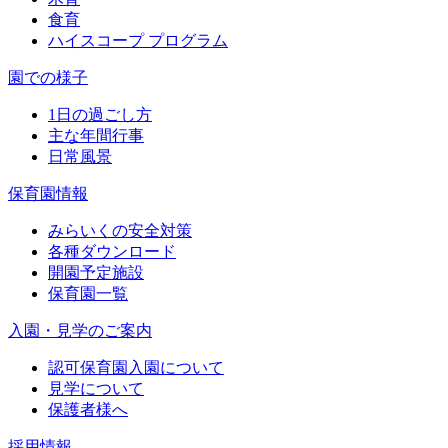
食育
ハイスコープ プログラム
園での様子
1日の過ごし方
主な年間行事
日常風景
保育園情報
みらいくの安全対策
各種ダウンロード
開園予定施設
保育園一覧
入園・見学のご案内
認可保育園入園について
見学について
保護者様へ
採用情報