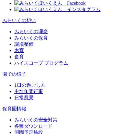
みらいくの想い
みらいくの理念
みらいくの保育
環境整備
木育
食育
ハイスコープ プログラム
園での様子
1日の過ごし方
主な年間行事
日常風景
保育園情報
みらいくの安全対策
各種ダウンロード
開園予定施設