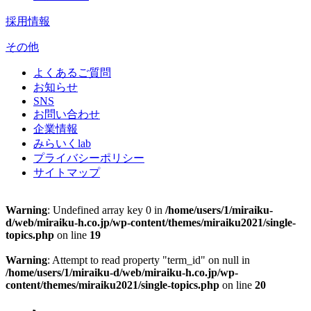
採用情報
その他
よくあるご質問
お知らせ
SNS
お問い合わせ
企業情報
みらいくlab
プライバシーポリシー
サイトマップ
Warning
: Undefined array key 0 in
/home/users/1/miraiku-
d/web/miraiku-h.co.jp/wp-content/themes/miraiku2021/single-
topics.php
on line
19
Warning
: Attempt to read property "term_id" on null in
/home/users/1/miraiku-d/web/miraiku-h.co.jp/wp-
content/themes/miraiku2021/single-topics.php
on line
20