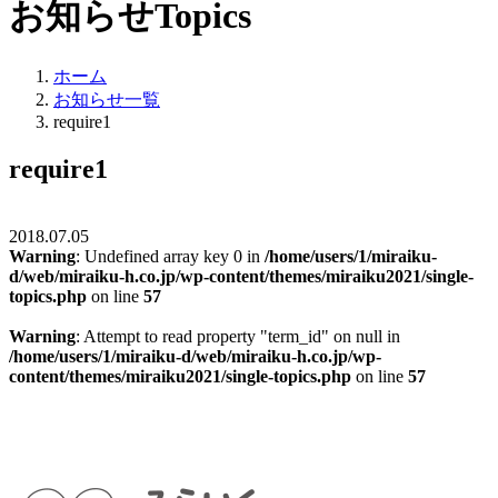
お知らせ
Topics
ホーム
お知らせ一覧
require1
require1
2018.07.05
Warning
: Undefined array key 0 in
/home/users/1/miraiku-
d/web/miraiku-h.co.jp/wp-content/themes/miraiku2021/single-
topics.php
on line
57
Warning
: Attempt to read property "term_id" on null in
/home/users/1/miraiku-d/web/miraiku-h.co.jp/wp-
content/themes/miraiku2021/single-topics.php
on line
57