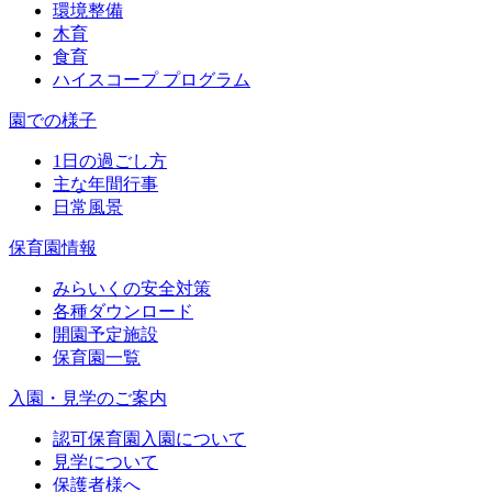
環境整備
木育
食育
ハイスコープ プログラム
園での様子
1日の過ごし方
主な年間行事
日常風景
保育園情報
みらいくの安全対策
各種ダウンロード
開園予定施設
保育園一覧
入園・見学のご案内
認可保育園入園について
見学について
保護者様へ