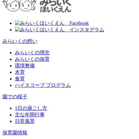
みらいくの想い
みらいくの理念
みらいくの保育
環境整備
木育
食育
ハイスコープ プログラム
園での様子
1日の過ごし方
主な年間行事
日常風景
保育園情報