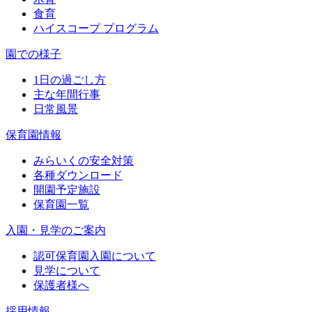
食育
ハイスコープ プログラム
園での様子
1日の過ごし方
主な年間行事
日常風景
保育園情報
みらいくの安全対策
各種ダウンロード
開園予定施設
保育園一覧
入園・見学のご案内
認可保育園入園について
見学について
保護者様へ
採用情報