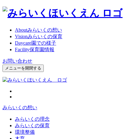
About
みらいくの想い
Vision
みらいくの保育
Daycare
園での様子
Facility
保育園情報
お問い合わせ
メニューを開閉する
みらいくの想い
みらいくの理念
みらいくの保育
環境整備
木育