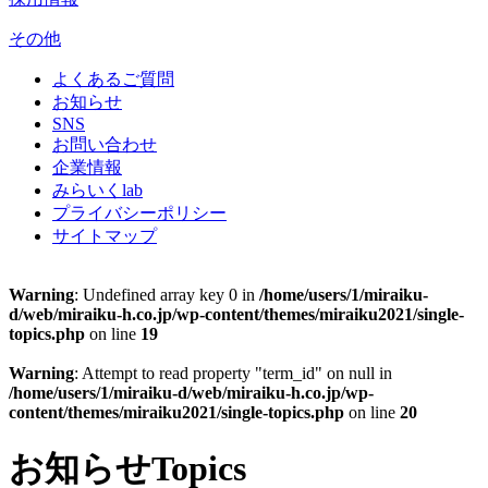
その他
よくあるご質問
お知らせ
SNS
お問い合わせ
企業情報
みらいくlab
プライバシーポリシー
サイトマップ
Warning
: Undefined array key 0 in
/home/users/1/miraiku-
d/web/miraiku-h.co.jp/wp-content/themes/miraiku2021/single-
topics.php
on line
19
Warning
: Attempt to read property "term_id" on null in
/home/users/1/miraiku-d/web/miraiku-h.co.jp/wp-
content/themes/miraiku2021/single-topics.php
on line
20
お知らせ
Topics