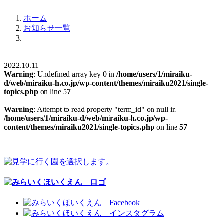
ホーム
お知らせ一覧
2022.10.11
Warning
: Undefined array key 0 in
/home/users/1/miraiku-
d/web/miraiku-h.co.jp/wp-content/themes/miraiku2021/single-
topics.php
on line
57
Warning
: Attempt to read property "term_id" on null in
/home/users/1/miraiku-d/web/miraiku-h.co.jp/wp-
content/themes/miraiku2021/single-topics.php
on line
57