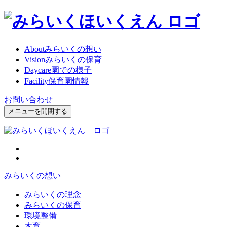
About
みらいくの想い
Vision
みらいくの保育
Daycare
園での様子
Facility
保育園情報
お問い合わせ
メニューを開閉する
みらいくの想い
みらいくの理念
みらいくの保育
環境整備
木育