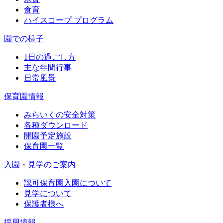
食育
ハイスコープ プログラム
園での様子
1日の過ごし方
主な年間行事
日常風景
保育園情報
みらいくの安全対策
各種ダウンロード
開園予定施設
保育園一覧
入園・見学のご案内
認可保育園入園について
見学について
保護者様へ
採用情報