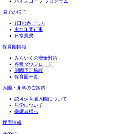
ハイスコープ プログラム
園での様子
1日の過ごし方
主な年間行事
日常風景
保育園情報
みらいくの安全対策
各種ダウンロード
開園予定施設
保育園一覧
入園・見学のご案内
認可保育園入園について
見学について
保護者様へ
採用情報
その他